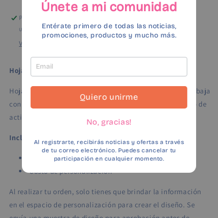
Únete a mi comunidad
Pickup available at
Plaza Encantada
Entérate primero de todas las noticias,
Usually ready in 2-4 days
promociones, productos y mucho más.
View store information
Hoja de actividades
Hoja personalizada de actividades para tu evento. Se trabaja
Quiero unirme
con el motivo y colores de tu preferencia y para todo tipo de
actividades.
No, gracias!
Incluye:
Al registrarte, recibirás noticias y ofertas a través
de tu correo electrónico. Puedes cancelar tu
12 hojas impresas
participación en cualquier momento.
Costo de personalización
Al realizar tu orden, solo tienes que brindar la información
en el espacio de personalización para crear el diseño. Se
envía una muestra de diseño para aprobación antes de