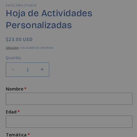
media
media
1
PAPELERÍA STUDIO
2
Hoja de Actividades
in
in
modal
modal
Personalizadas
Regular
$23.00 USD
price
Shipping
calculated at checkout.
Quantity
Quantity
Decrease
Increase
quantity
quantity
for
for
Nombre
Hoja
Hoja
de
de
Actividades
Actividades
Personalizadas
Personalizadas
Edad
Temática